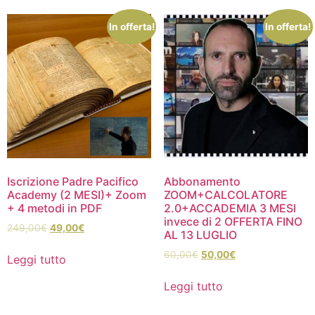
In offerta!
In offerta!
Iscrizione Padre Pacifico
Abbonamento
Academy (2 MESI)+ Zoom
ZOOM+CALCOLATORE
+ 4 metodi in PDF
2.0+ACCADEMIA 3 MESI
invece di 2 OFFERTA FINO
249,00
€
49,00
€
AL 13 LUGLIO
60,00
€
50,00
€
Leggi tutto
Leggi tutto