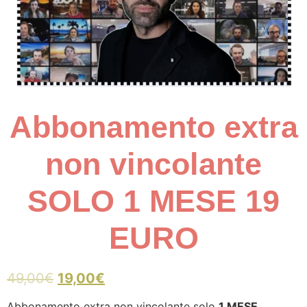
Abbonamento extra
non vincolante
SOLO 1 MESE 19
EURO
49,00
€
19,00
€
Abbonamento extra non vincolante solo
1 MESE.