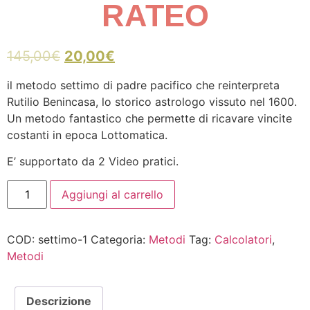
RATEO
145,00
€
20,00
€
il metodo settimo di padre pacifico che reinterpreta
Rutilio Benincasa, lo storico astrologo vissuto nel 1600.
Un metodo fantastico che permette di ricavare vincite
costanti in epoca Lottomatica.
E’ supportato da 2 Video pratici.
Il
Aggiungi al carrello
Metodo
Settimo
"Rutilio
visto
COD:
settimo-1
Categoria:
Metodi
Tag:
Calcolatori
,
da
Padre
Metodi
Pacifico"
RATEO
quantità
Descrizione