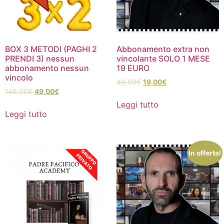
BOX 3 METODI (PAGHI 2
Abbonamento extra non
PRENDI 3) nessun
vincolante SOLO 1 MESE
abbonamento nessun
19 EURO
vincolo
49,00
€
19,00
€
149,00
€
49,00
€
Leggi tutto
Leggi tutto
In offerta!