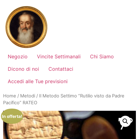
Vai
al
contenuto
Negozio
Vincite Settimanali
Chi Siamo
Dicono di noi
Contattaci
Accedi alle Tue previsioni
Home
/
Metodi
/ Il Metodo Settimo “Rutilio visto da Padre
Pacifico” RATEO
In offerta!